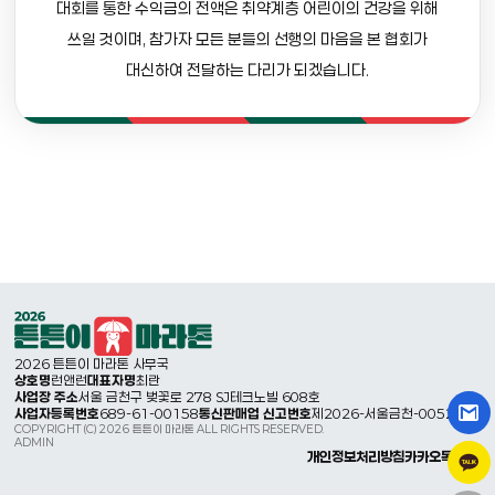
대회를 통한 수익금의 전액은 취약계층 어린이의 건강을 위해
쓰일 것이며,
참가자 모든 분들의 선행의 마음을 본 협회가
대신하여 전달하는 다리가 되겠습니다.
2026 튼튼이 마라톤 사무국
상호명
런앤런
대표자명
최란
사업장 주소
서울 금천구 벚꽃로 278 SJ테크노빌 608호
사업자등록번호
689-61-00158
통신판매업 신고번호
제2026-서울금천-0052호
COPYRIGHT (C) 2026 튼튼이 마라톤 ALL RIGHTS RESERVED.
ADMIN
개인정보처리방침
카카오톡 상담